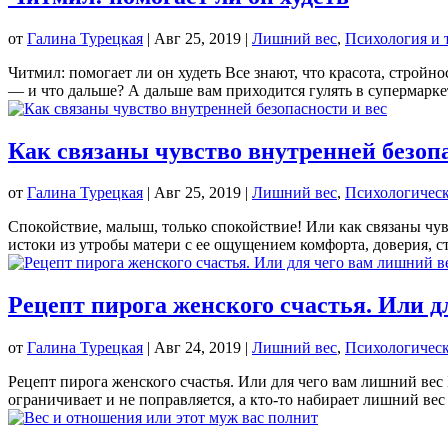
от
Галина Турецкая
|
Авг 25, 2019
|
Лишний вес
,
Психология и 
Читмил: помогает ли он худеть Все знают, что красота, стройн
— и что дальше? А дальше вам приходится гулять в супермарке
Как связаны чувство внутренней безопа
от
Галина Турецкая
|
Авг 25, 2019
|
Лишний вес
,
Психологическ
Спокойствие, малыш, только спокойствие! Или как связаны чув
истоки из утробы матери с ее ощущением комфорта, доверия, ста
Рецепт пирога женского счастья. Или д
от
Галина Турецкая
|
Авг 24, 2019
|
Лишний вес
,
Психологическ
Рецепт пирога женского счастья. Или для чего вам лишний вес 
ограничивает и не поправляется, а кто-то набирает лишний вес 