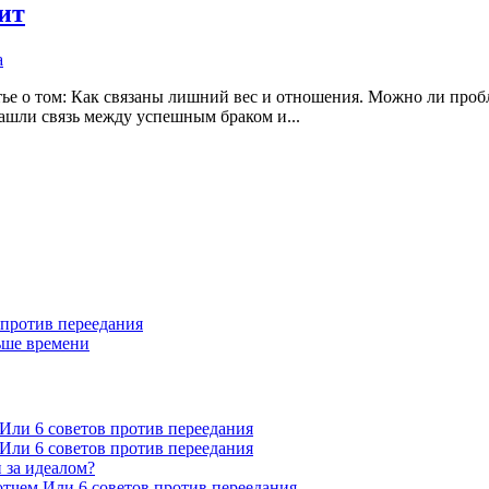
ит
а
тье о том: Как связаны лишний вес и отношения. Можно ли проб
ашли связь между успешным браком и...
в против переедания
ньше времени
 Или 6 советов против переедания
 Или 6 советов против переедания
 за идеалом?
котчем Или 6 советов против переедания