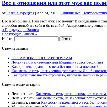
Вес и отношения или этот муж вас полн
от
Галина Турецкая
|
Авг 24, 2019
|
Лишний вес
,
Психосоматик
Вес и отношения. Или этот муж вас полнит В сегодняшней ста
способов полюбить себя и быть собой. Американские ученые н
« Предыдущие Записи
Следующие Записи »
Найти:
Свежие записи
О ГЛАВНОМ… ПО ТАРЕЛОЧКАМ
Лечение по назначению или Медицина здесь бессильна
Как достичь идеального веса без погони за идеалом?
Как меньше есть, не заклеивая рот скотчем Или 6 совето
Как правильно начать стройнеть, чтобы не закончить ра
Свежие комментарии
Лена
к записи
Как меньше есть, не заклеивая рот скотчем
Лена
к записи
Как меньше есть, не заклеивая рот скотчем
Евгения
к записи
Как достичь идеального веса без погони
Маргарита
к записи
Как меньше есть, не заклеивая рот с