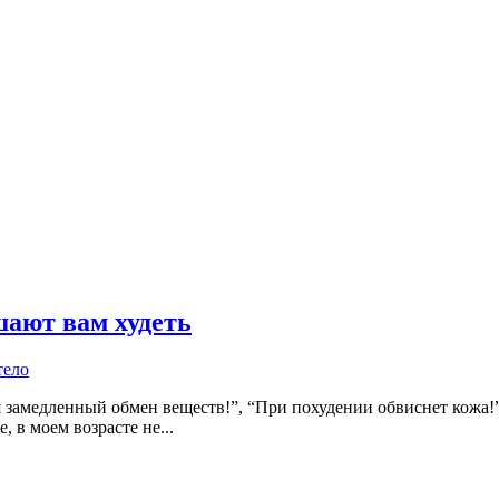
шают вам худеть
тело
 замедленный обмен веществ!”, “При похудении обвиснет кожа!”
, в моем возрасте не...