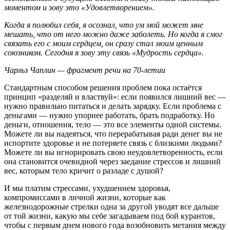
моментом и зову это «Удовлетворением».
Когда я полюбил себя, я осознал, что ум мой может мне
мешать, что от него можно даже заболеть. Но когда я смог
связать его с моим сердцем, он сразу стал моим ценным
союзником. Сегодня я зову эту связь «Мудрость сердца».
Чарльз Чаплин — фрагмент речи на 70-летии
Стандартным способом решения проблем пока остаётся
принцип «разделяй и властвуй»: если появился лишний вес —
нужно правильно питаться и делать зарядку. Если проблема с
деньгами — нужно упорнее работать, брать подработку. Но
деньги, отношения, тело — это все элементы одной системы.
Можете ли вы надеяться, что перерабатывая ради денег вы не
испортите здоровье и не потеряете связь с близкими людьми?
Можете ли вы игнорировать свою неудовлетворенность, если
она становится очевидной через заедание стрессов и лишний
вес, которым тело кричит о разладе с душой?
И мы платим стрессами, ухудшением здоровья,
компромиссами в личной жизни, которые как
железнодорожные стрелки одна за другой уводят все дальше
от той жизни, какую мы себе загадываем под бой курантов,
чтобы с первым днем нового года возобновить метания между