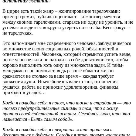
исполнения желаний.
В цирке есть такой жанр – жонглирование тарелочками:
оркестр гремит, публика оценивает – и жонглер мечется
между своими тарелочками, стараясь ни одну не уронить, и не
успевая оглядеться вокруг и утереть пот со лба. Весь фокус –
на тарелочках.
Это напоминает мне современного человека, заблудившегося
во множестве своих социальных ролей, обязанностей и
ответственностей. Человека, который стремится успеть везде,
но не успевает или не находит в себе достаточно сил, чтобы
хорошо выполнить хоть одну из множества задач. И тайм-
менеджмент не помогает, ведь разные области жизни
сражаются не столько за ваше время – каждая требует
вложения души. Иначе болезнь валит с ног, отношения
рушатся, работа не приносит удовлетворения, финансы
приходят в упадок…
Когда я полюбил себя, я понял, что тоска и страдания — это
только предупредительные сигналы о том, что я живу
против своей собственной истины. Сегодня я знаю, что это
называется «Быть самим собой».
Когда я полюбил себя, я прекратил жить прошлым и
беспокоиться о будущем. Сегодня я живу только настоящим