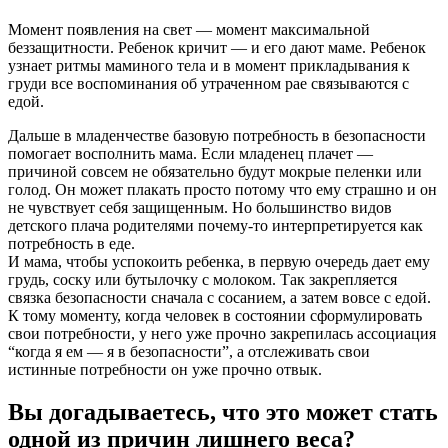
Момент появления на свет — момент максимальной
беззащитности. Ребенок кричит — и его дают маме. Ребенок
узнает ритмы маминого тела и в момент прикладывания к
груди все воспоминания об утраченном рае связываются с
едой.
Дальше в младенчестве базовую потребность в безопасности
помогает восполнить мама. Если младенец плачет —
причиной совсем не обязательно будут мокрые пеленки или
голод. Он может плакать просто потому что ему страшно и он
не чувствует себя защищенным. Но большинство видов
детского плача родителями почему-то интерпретируется как
потребность в еде.
И мама, чтобы успокоить ребенка, в первую очередь дает ему
грудь, соску или бутылочку с молоком. Так закрепляется
связка безопасности сначала с сосанием, а затем вовсе с едой.
К тому моменту, когда человек в состоянии сформулировать
свои потребности, у него уже прочно закрепилась ассоциация
“когда я ем — я в безопасности”, а отслеживать свои
истинные потребности он уже прочно отвык.
Вы догадываетесь, что это может стать
одной из причин лишнего веса?