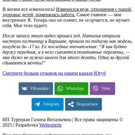
В жизни все изменилось!
Изменился муж, отношения с папой,
здоровье детей, поменялась работа.
Самое главное — мое
внутреннее Я. Теперь оно не плачет, не огорчается, не мучает
себя. Мое тело худеет.
После записи этого видео прошел год. Наталья открыла
частную гостиницу в Варшаве, прошла по подиуму как модель,
похудела до -17 кг. Ее последние впечатления: “Я как будто
держу передник, и в него сыплются позитивные перемены, —
мне даже не нужно ничего для этого делать. Одна за другой
сбываются мечты!”
Смотрите больше отзывов на нашем канале Ютуб
VKontakte
WhatsApp
Viber
Telegram
Поделиться
ИП Турецкая Галина Витальевна | Все права защищены ©
2025 | Разработка
Webexperts