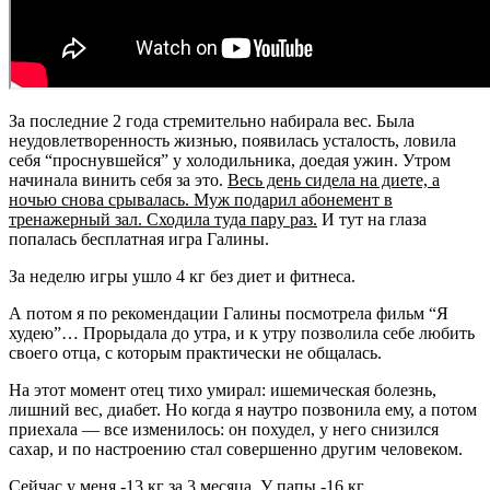
За последние 2 года стремительно набирала вес. Была
неудовлетворенность жизнью, появилась усталость, ловила
себя “проснувшейся” у холодильника, доедая ужин. Утром
начинала винить себя за это.
Весь день сидела на диете, а
ночью снова срывалась. Муж подарил абонемент в
тренажерный зал. Сходила туда пару раз.
И тут на глаза
попалась бесплатная игра Галины.
За неделю игры ушло 4 кг без диет и фитнеса.
А потом я по рекомендации Галины посмотрела фильм “Я
худею”… Прорыдала до утра, и к утру позволила себе любить
своего отца, с которым практически не общалась.
На этот момент отец тихо умирал: ишемическая болезнь,
лишний вес, диабет. Но когда я наутро позвонила ему, а потом
приехала — все изменилось: он похудел, у него снизился
сахар, и по настроению стал совершенно другим человеком.
Сейчас у меня -13 кг за 3 месяца.
У папы -16 кг.