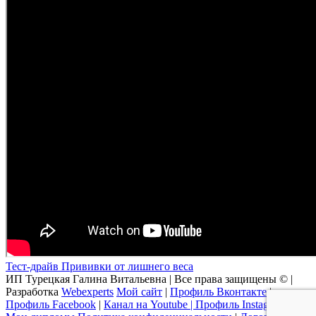
Тест-драйв Прививки от лишнего веса
ИП Турецкая Галина Витальевна | Все права защищены © |
Разработка
Webexperts
Мой сайт
|
Профиль Вконтакте
|
Профиль Facebook
|
Канал на Youtube |
Профиль Instagram
|