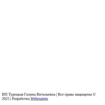
ПережИвание и пережЕвание
Читать
далее
ИП Турецкая Галина Витальевна | Все права защищены ©
2025 | Разработка
Webexperts