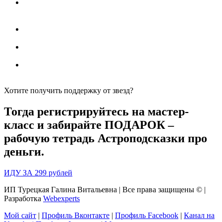
Вы научитесь
применять циклы планет
для
приращения благосостояния – чтобы знать, когда
начинать новые проекты, а когда избегать крупных трат
Получите
рекомендации по личной
финансовой стратегии
, исходя из знака Зодиака
Подберете личного помощника в денежных делах –
камень под вашу финансовую стратегию
Сделаете психологическую
практику «Мир денег»,
чтобы расширить ваши финансовые возможности
Хотите получить поддержку от звезд?
Тогда регистрируйтесь на мастер-
класс и забирайте ПОДАРОК –
рабочую тетрадь
Астроподсказки про
деньги.
ИДУ ЗА 299 рублей
ИП Турецкая Галина Витальевна | Все права защищены © |
Разработка
Webexperts
Мой сайт
|
Профиль Вконтакте
|
Профиль Facebook
|
Канал на